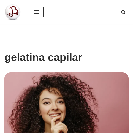
Pular
para
o
conteúdo
gelatina capilar