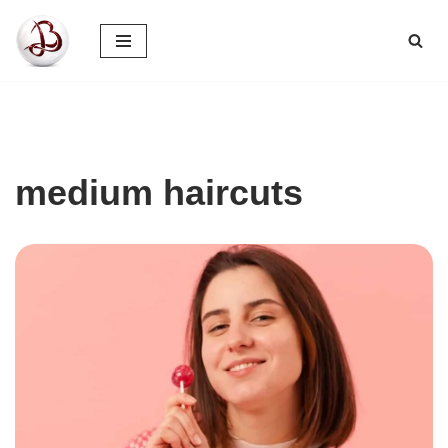
Pular
para
o
conteúdo
medium haircuts