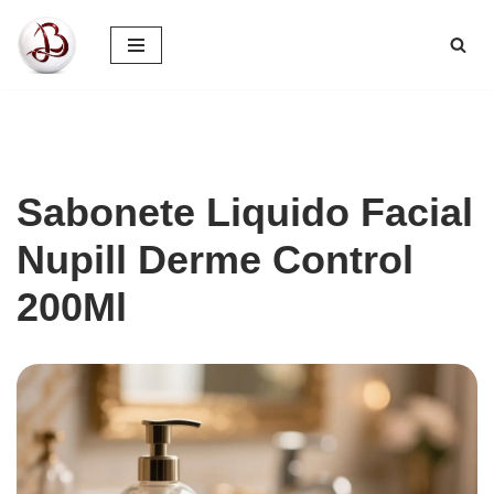
Pular
para
o
conteúdo
Sabonete Liquido Facial
Nupill Derme Control
200Ml