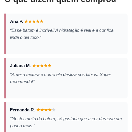
Ana P.
★
★
★
★
★
“Esse batom é incrível! A hidratação é real e a cor fica
linda o dia todo.”
Juliana M.
★
★
★
★
★
“Amei a textura e como ele desliza nos lábios. Super
recomendo!”
Fernanda R.
★
★
★
★
★
“Gostei muito do batom, só gostaria que a cor durasse um
pouco mais.”