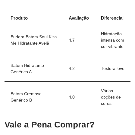
Produto
Avaliação
Diferencial
Hidratação
Eudora Batom Soul Kiss
4.7
intensa com
Me Hidratante Avelã
cor vibrante
Batom Hidratante
4.2
Textura leve
Genérico A
Várias
Batom Cremoso
4.0
opções de
Genérico B
cores
Vale a Pena Comprar?