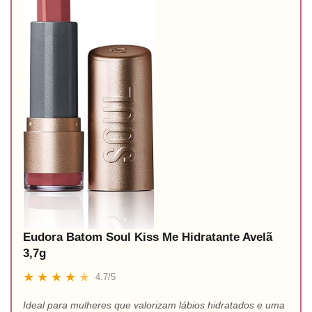
Eudora Batom Soul Kiss Me Hidratante Avelã
3,7g
★
★
★
★
★
4.7/5
Ideal para mulheres que valorizam lábios hidratados e uma