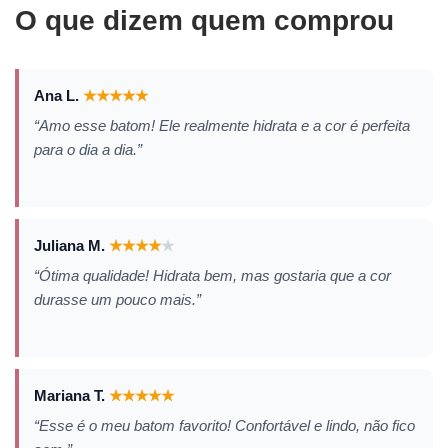
O que dizem quem comprou
Ana L.
★
★
★
★
★
“Amo esse batom! Ele realmente hidrata e a cor é perfeita
para o dia a dia.”
Juliana M.
★
★
★
★
★
“Ótima qualidade! Hidrata bem, mas gostaria que a cor
durasse um pouco mais.”
Mariana T.
★
★
★
★
★
“Esse é o meu batom favorito! Confortável e lindo, não fico