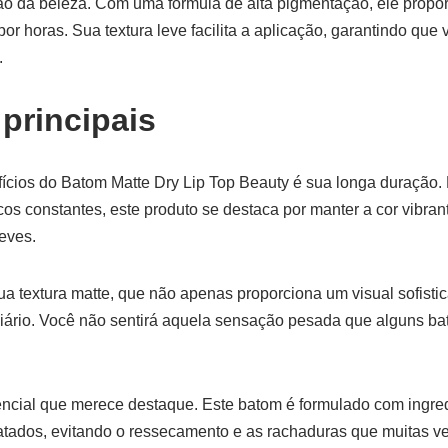
mão da beleza. Com uma fórmula de alta pigmentação, ele prop
por horas. Sua textura leve facilita a aplicação, garantindo que
.
 principais
ícios do Batom Matte Dry Lip Top Beauty é sua longa duração. 
os constantes, este produto se destaca por manter a cor vibrant
eves.
sua textura matte, que não apenas proporciona um visual sofist
 diário. Você não sentirá aquela sensação pesada que alguns b
rencial que merece destaque. Este batom é formulado com ingre
ratados, evitando o ressecamento e as rachaduras que muitas 