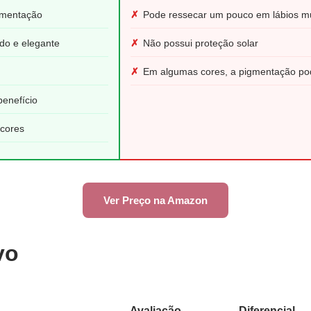
gmentação
✗
Pode ressecar um pouco em lábios mu
do e elegante
✗
Não possui proteção solar
✗
Em algumas cores, a pigmentação pod
benefício
 cores
Ver Preço na Amazon
vo
Avaliação
Diferencial