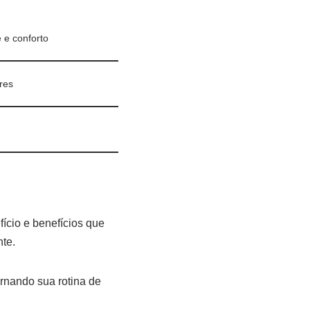
e e conforto
res
ício e benefícios que
te.
rnando sua rotina de