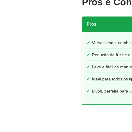
Pros e Con
Pros
✓
Versatilidade: comb
✓
Redução de frizz e a
✓
Leve e fácil de manu
✓
Ideal para todos os t
✓
Bivolt, perfeita para