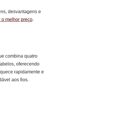
ens, desvantagens e
r o melhor preço
.
ue combina quatro
cabelos, oferecendo
 aquece rapidamente e
ável aos fios.