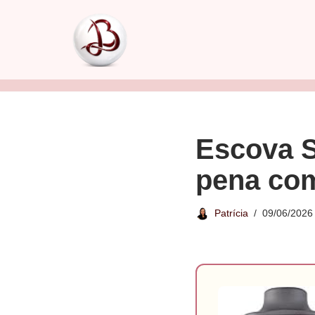
Pular
para
o
conteúdo
Escova S
pena co
Patrícia
09/06/2026