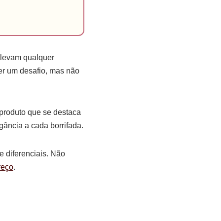
elevam qualquer
er um desafio, mas não
produto que se destaca
egância a cada borrifada.
e diferenciais. Não
reço
.