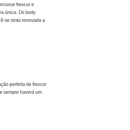
cionar frescor e
va única. Os body
cê se sinta renovada a
ão perfeita de frescor
que sempre haverá um