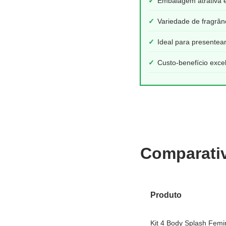
✓
Embalagem atrativa e 
✓
Variedade de fragrân
✓
Ideal para presentea
✓
Custo-benefício exce
Comparati
Produto
Kit 4 Body Splash Femi