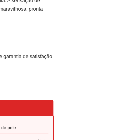
dia. A sensação de
 maravilhosa, pronta
e garantia de satisfação
.
 de pele