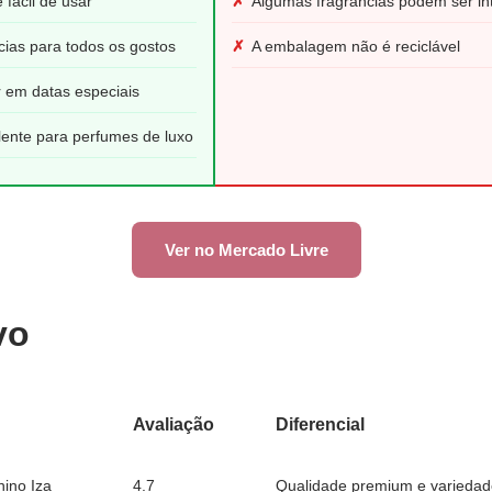
fácil de usar
✗
Algumas fragrâncias podem ser int
cias para todos os gostos
✗
A embalagem não é reciclável
r em datas especiais
lente para perfumes de luxo
Ver no Mercado Livre
vo
Avaliação
Diferencial
nino Iza
4.7
Qualidade premium e variedade