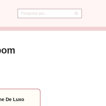
 bom
me De Luxo