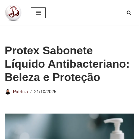
Pular
para
o
conteúdo
Protex Sabonete
Líquido Antibacteriano:
Beleza e Proteção
Patrícia
21/10/2025