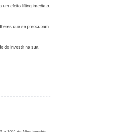
um efeito lifting imediato.
mulheres que se preocupam
e de investir na sua
l™ e 10% de Niacinamida