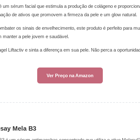
 é um sérum facial que estimula a produção de colágeno e proporciona 
nação de ativos que promovem a firmeza da pele e um glow natural.
mbater os sinais de envelhecimento, este produto é perfeito para 
 manter a pele jovem e saudável.
el Liftactiv e sinta a diferença em sua pele. Não perca a oportunidad
Ver Preço na Amazon
say Mela B3
3 é um sérum antimanchas concentrado que utiliza o ativo Melasy