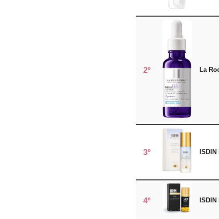
2º
La Ro
3º
ISDIN 
4º
ISDIN 