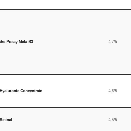
che-Posay Mela B3
4.7/5
Hyaluronic Concentrate
4.6/5
Retinal
4.5/5