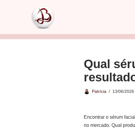
Pular
para
o
conteúdo
Qual sér
resultad
Patrícia
13/06/2026
Encontrar o sérum facia
no mercado. Qual produt