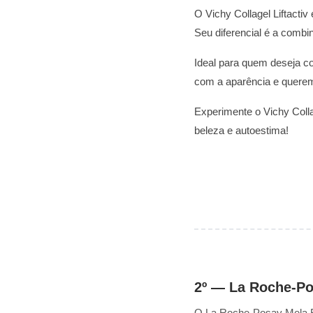
O Vichy Collagel Liftactiv
Seu diferencial é a combi
Ideal para quem deseja co
com a aparência e querem
Experimente o Vichy Collag
beleza e autoestima!
2º — La Roche-Po
O La Roche-Posay Mela B