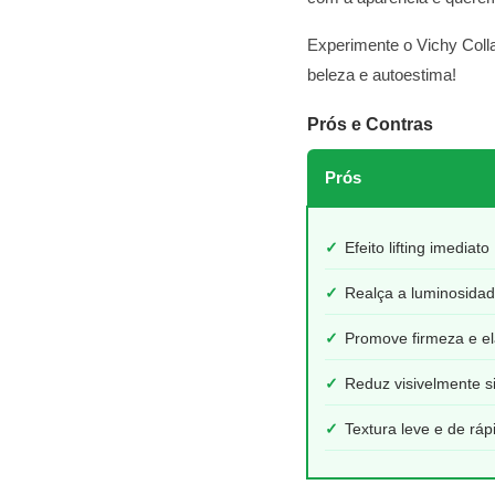
Experimente o Vichy Collag
beleza e autoestima!
Prós e Contras
Prós
✓
Efeito lifting imediato
✓
Realça a luminosidad
✓
Promove firmeza e el
✓
Reduz visivelmente s
✓
Textura leve e de rá