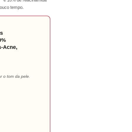
 pouco tempo.
s
10%
s-Acne,
r o tom da pele.