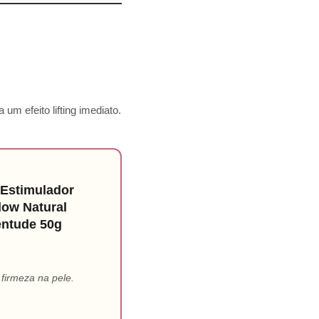
um efeito lifting imediato.
l Estimulador
low Natural
entude 50g
 firmeza na pele.