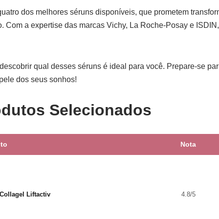
uatro dos melhores séruns disponíveis, que prometem transfor
to. Com a expertise das marcas Vichy, La Roche-Posay e ISDIN,
escobrir qual desses séruns é ideal para você. Prepare-se para
 pele dos seus sonhos!
odutos Selecionados
to
Nota
Collagel Liftactiv
4.8/5