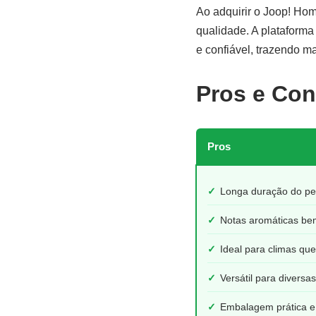
Ao adquirir o Joop! Hom
qualidade. A plataforma
e confiável, trazendo ma
Pros e Con
Pros
✓
Longa duração do p
✓
Notas aromáticas bem
✓
Ideal para climas que
✓
Versátil para diversa
✓
Embalagem prática e