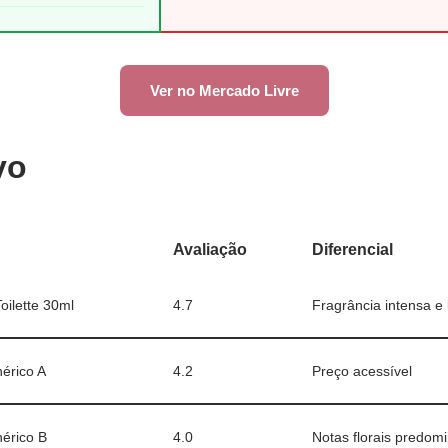
Ver no Mercado Livre
vo
Avaliação
Diferencial
ilette 30ml
4.7
Fragrância intensa e
érico A
4.2
Preço acessível
érico B
4.0
Notas florais predom