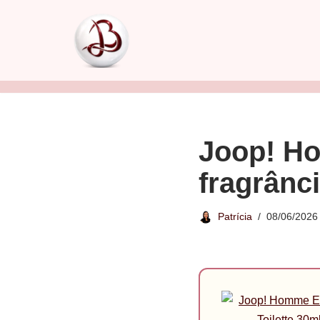
Pular
para
o
conteúdo
Joop! Ho
fragrânc
Patrícia
08/06/2026