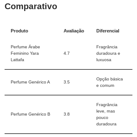
Comparativo
Produto
Avaliação
Diferencial
Perfume Árabe
Fragrância
Feminino Yara
4.7
duradoura e
Lattafa
luxuosa
Opção básica
Perfume Genérico A
3.5
e comum
Fragrância
leve, mas
Perfume Genérico B
3.8
pouco
duradoura