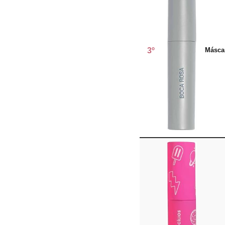
3º
Másca