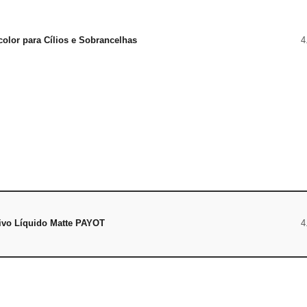
color para Cílios e Sobrancelhas
4
ivo Líquido Matte PAYOT
4