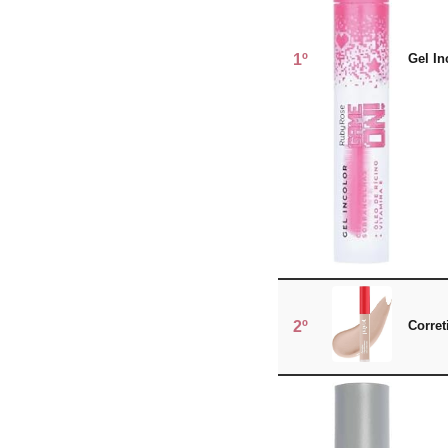
1º
Gel In
2º
Corret