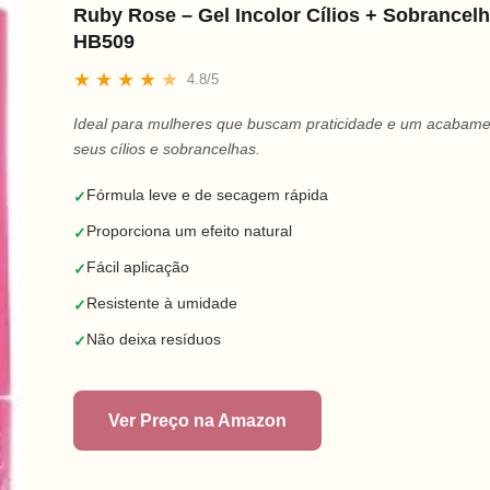
Ruby Rose – Gel Incolor Cílios + Sobrance
HB509
★
★
★
★
★
4.8/5
Ideal para mulheres que buscam praticidade e um acabame
seus cílios e sobrancelhas.
Fórmula leve e de secagem rápida
✓
Proporciona um efeito natural
✓
Fácil aplicação
✓
Resistente à umidade
✓
Não deixa resíduos
✓
Ver Preço na Amazon