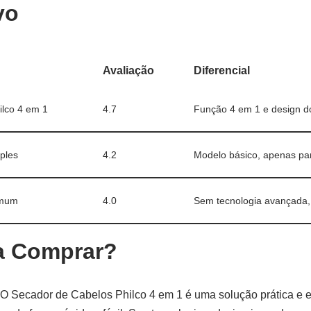
vo
Avaliação
Diferencial
ilco 4 em 1
4.7
Função 4 em 1 e design d
ples
4.2
Modelo básico, apenas pa
omum
4.0
Sem tecnologia avançada,
a Comprar?
 O Secador de Cabelos Philco 4 em 1 é uma solução prática e e